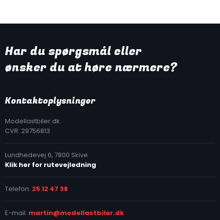
Har du spørgsmål eller
​ønsker du at høre nærmere?
Kontakt​oplysninger
​Modellastbiler.dk​
CVR: 29756813
Lundhedevej 6, 7800 Skive
Klik her for rutevejledning
Telefon:
25 12 47 38
E-mail:
martin@modellastbiler.dk