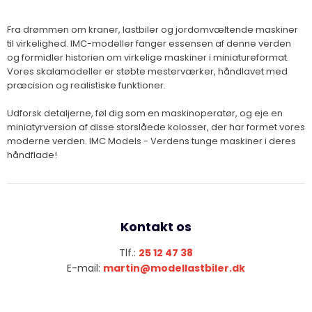
Fra drømmen om kraner, lastbiler og jordomvæltende maskiner
til virkelighed. IMC-modeller fanger essensen af denne verden
og formidler historien om virkelige maskiner i miniatureformat.
Vores skalamodeller er støbte mesterværker, håndlavet med
præcision og realistiske funktioner.
Udforsk detaljerne, føl dig som en maskinoperatør, og eje en
miniatyrversion af disse storslåede kolosser, der har formet vores
moderne verden. IMC Models - Verdens tunge maskiner i deres
håndflade!​
Kontakt os​
​Tlf.:
25 12 47 38
E-mail:
martin@modellastbiler.dk